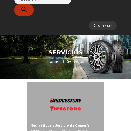
de
productos
0 ITEMS
SERVICIOS
Home
Servicios
Neumáticos y Servicio de Gomería
• Venta de neumáticos Bridgestone y