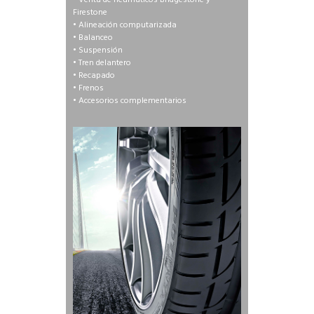
Firestone
• Alineación computarizada
• Balanceo
• Suspensión
• Tren delantero
• Recapado
• Frenos
• Accesorios complementarios